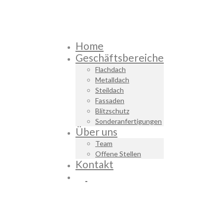
Home
Geschäftsbereiche
Flachdach
Metalldach
Steildach
Fassaden
Blitzschutz
Sonderanfertigungen
Über uns
Team
Offene Stellen
Kontakt